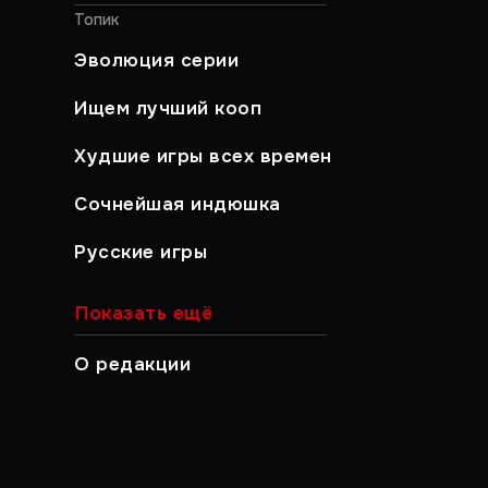
Топик
Эволюция серии
Ищем лучший кооп
Худшие игры всех времен
Сочнейшая индюшка
Русские игры
Хайлайты
Показать ещё
Быстрый гайд
О редакции
Работа над ошибками
Музыкальный момент