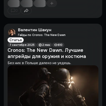
0
Валентин Шакун
Гайды по Cronos: The New Dawn
Статья
7 сентября 2025
2 мин
610
Cronos: The New Dawn. Лучшие
апгрейды для оружия и костюма
Без них в Польше далеко не уедешь.