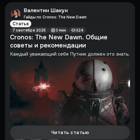
Валентин Шакун
Гайды по Cronos: The New Dawn
Статья
7 сентября 2025
3 мин
324
Cronos: The New Dawn. Общие
советы и рекомендации
Каждый уважающий себя Путник должен это знать.
Читать статью