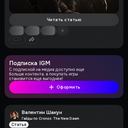
Читать статью
0
Подписка IGM
С подпиской на медиа доступно еще
больше контента, а покупать игры
становится еще выгоднее!
Оформить
Валентин Шакун
Гайды по Cronos: The New Dawn
Статья