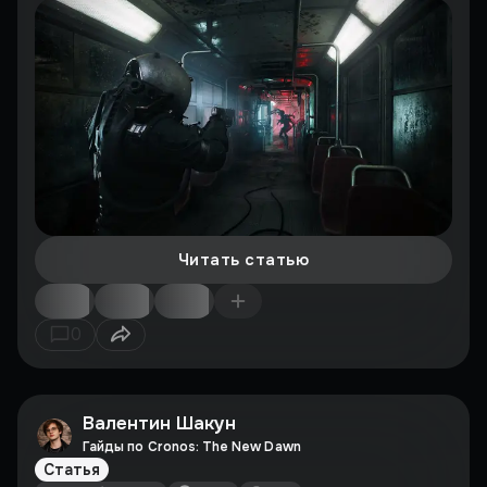
Читать статью
0
Валентин Шакун
Гайды по Cronos: The New Dawn
Статья