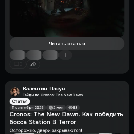
Читать статью
0
Валентин Шакун
Гайды по Cronos: The New Dawn
Статья
11 сентября 2025
2 мин
93
Cronos: The New Dawn. Как победить
босса Station B Terror
Осторожно, двери закрываются!