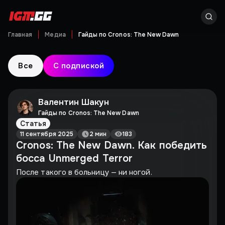
Главная
Медиа
Гайды по Cronos: The New Dawn
Все
С подпиской
Валентин Шакун
Гайды по Cronos: The New Dawn
Статья
11 сентября 2025
2 мин
183
Cronos: The New Dawn. Как победить
босса Unmerged Terror
После такого в больницу — ни ногой.