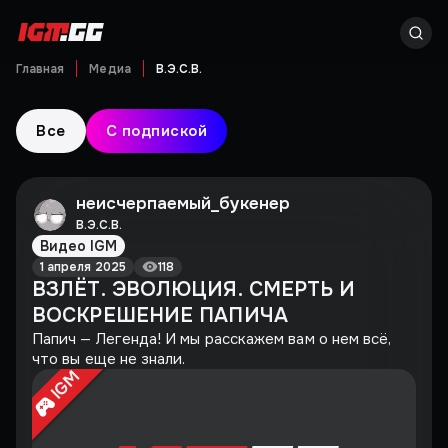
Главная
Медиа
В.Э.С.В.
Все
С подпиской
неисчерпаемый_букенер
В.Э.С.В.
Видео IGM
1 апреля 2025
118
ВЗЛЁТ. ЭВОЛЮЦИЯ. СМЕРТЬ И
ВОСКРЕШЕНИЕ ПАПИЧА
Папич — Легенда! И мы расскажем вам о нем всё,
что вы еще не знали.
IGM