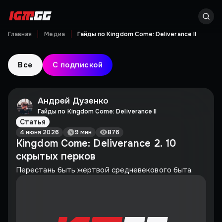
Главная
Медиа
Гайды по Kingdom Come: Deliverance II
Все
С подпиской
Андрей Дузенко
Гайды по Kingdom Come: Deliverance II
Статья
4 июня 2026
9 мин
876
Kingdom Come: Deliverance 2. 10
скрытых перков
Перестань быть жертвой средневекового быта.