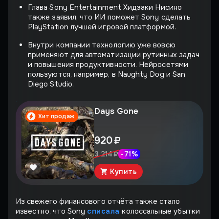
Глава Sony Entertainment Хидэаки Нисино
также заявил, что ИИ поможет Sony сделать
PlayStation лучшей игровой платформой.
Внутри компании технологию уже вовсю
применяют для автоматизации рутинных задач
и повышения продуктивности. Нейросетями
пользуются, например, в Naughty Dog и San
Diego Studio.
Days Gone
Хит продаж
920 ₽
-
71
%
3 214 ₽
Купить
Из свежего финансового отчёта также стало
известно, что Sony
списала
колоссальные убытки