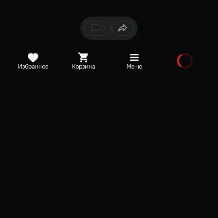
0
Избранное
Корзина
Меню
Каталог
Новинки
Медиа
О редакции
Карта сайта
Поддержка
VK
Telegram
YouTube
Discord
TikTok