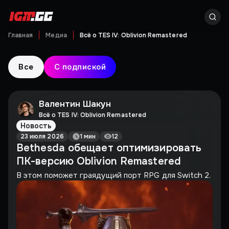
Главная
Медиа
Всё о TES IV: Oblivion Remastered
Все
С подпиской
Валентин Шакун
Всё о TES IV: Oblivion Remastered
Новость
23 июля 2026
1 мин
12
Bethesda обещает оптимизировать
ПК-версию Oblivion Remastered
В этом поможет граядущий порт RPG для Switch 2.