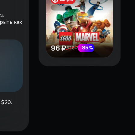
сь
рыть как
96 ₽
-
85
%
636 ₽
 $20.