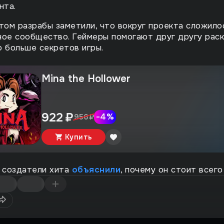
нта.
том разрабы заметили, что вокруг проекта сложило
ое сообщество. Геймеры помогают друг другу раск
 больше секретов игры.
Mina the Hollower
922 ₽
-
4
%
956 ₽
Купить
 создатели хита
объяснили
, почему он стоит всего