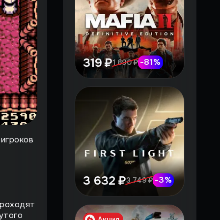
319 ₽
-
81
%
1 690 ₽
 игроков
3 632 ₽
-
3
%
3 749 ₽
проходят
утого
Акция