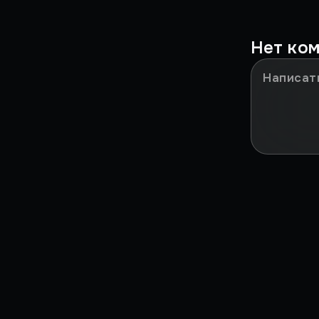
Это было у IGM!
Нет ко
Мазохизм
НИКТО НЕ ПОНЯЛ
Сильные моменты
ЗА***ЛО
В ДВУХ СЛОВАХ
Игры в реальности
Культовые игры детства
Путь RPG
Путь Шутеров