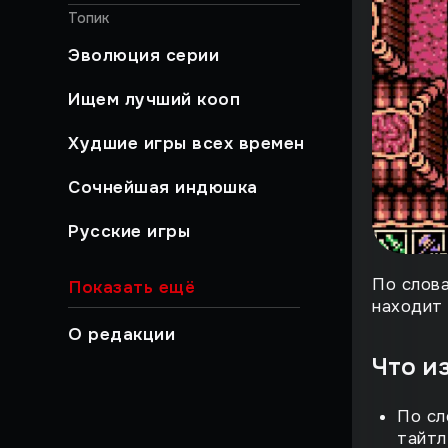
Топик
Эволюция серии
Ищем лучший кооп
Худшие игры всех времен
Сочнейшая индюшка
Русские игры
Хайлайты
По слов
Показать ещё
находит 
Быстрый гайд
О редакции
Что и
Работа над ошибками
Музыкальный момент
По сл
тайтл