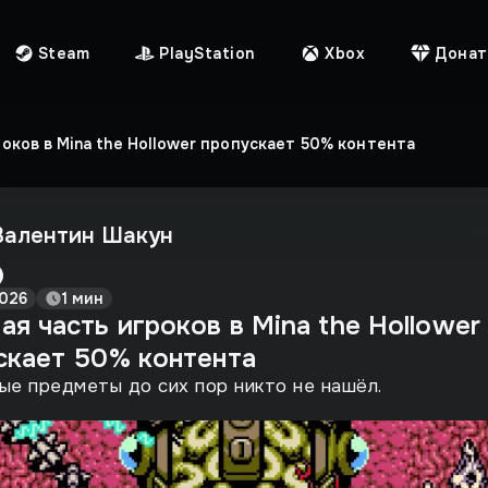
Steam
PlayStation
Xbox
Донат
оков в Mina the Hollower пропускает 50% контента
Валентин Шакун
026
1 мин
я часть игроков в Mina the Hollower
скает 50% контента
е предметы до сих пор никто не нашёл.