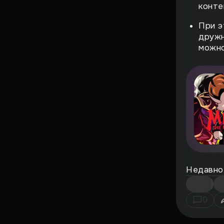
Страшный момент
конте
Воскрешение
При э
дружн
Поиграли
можно
ВЗЛЁТ
ФЕНОМЕН
История большого
провала
НА ИГЛЕ
ЖЕМЧУЖИНЫ
СИМУЛЯТОРОВ
Недавно
ИГРЫ, ОПЕРЕДИВШИЕ
ВРЕМЯ
0
Против воли
Лучшие игры всех времен