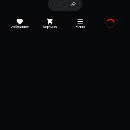
0
Избранное
Корзина
Меню
Каталог
Новинки
Медиа
О редакции
Карта сайта
Поддержка
VK
Telegram
YouTube
Discord
TikTok