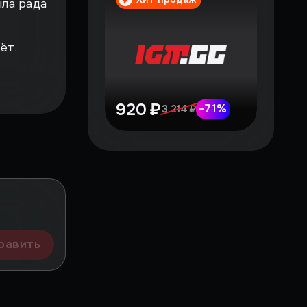
ыла рада
ёт.
920 ₽
-
71
%
3 214 ₽
равить