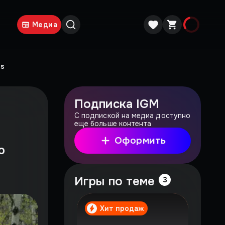
Медиа
Us
Подписка IGM
С подпиской на медиа доступно
еще больше контента
Оформить
ю
Игры по теме
3
Хит продаж