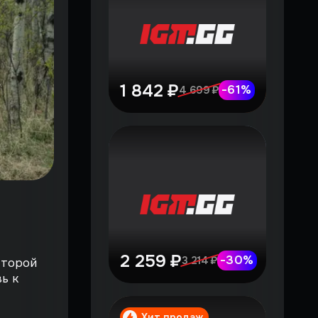
1 842 ₽
-
61
%
4 699 ₽
2 259 ₽
-
30
%
3 214 ₽
второй
ь к
Хит продаж