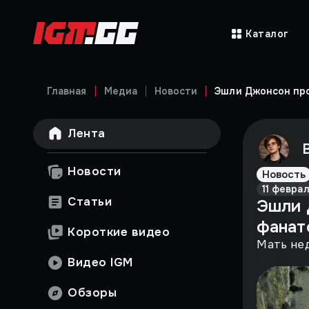
Каталог
Главная
Медиа
Новости
Эшли Джонсон про
Лента
Новости
Новость
11 февра
Статьи
Эшли 
фанато
Короткие видео
Мать не
Видео IGM
Обзоры