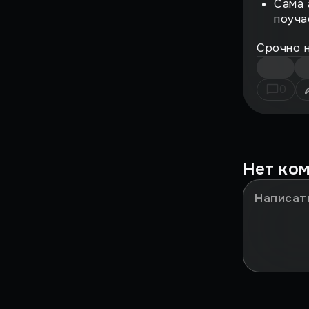
Страшный момент
Сама 
поуча
Воскрешение
Срочно н
Поиграли
0
ВЗЛЁТ
ФЕНОМЕН
История большого
Нет ко
провала
НА ИГЛЕ
ЖЕМЧУЖИНЫ
СИМУЛЯТОРОВ
ИГРЫ, ОПЕРЕДИВШИЕ
ВРЕМЯ
Против воли
Лучшие игры всех времен