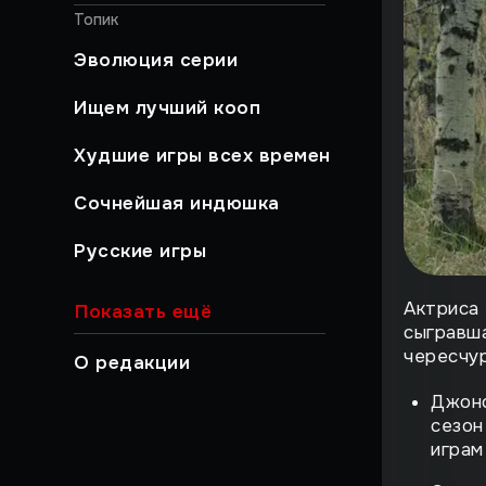
Топик
Эволюция серии
Ищем лучший кооп
Худшие игры всех времен
Сочнейшая индюшка
Русские игры
Хайлайты
Актриса
Показать ещё
сыгравша
Быстрый гайд
чересчур
О редакции
Работа над ошибками
Джонс
сезон
Музыкальный момент
играм