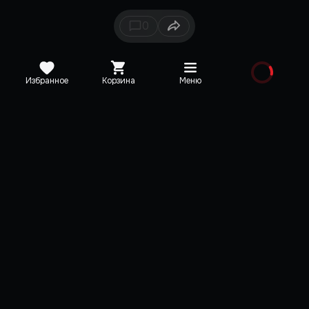
0
Избранное
Корзина
Меню
Каталог
Новинки
Медиа
О редакции
Карта сайта
Поддержка
VK
Telegram
YouTube
Discord
TikTok