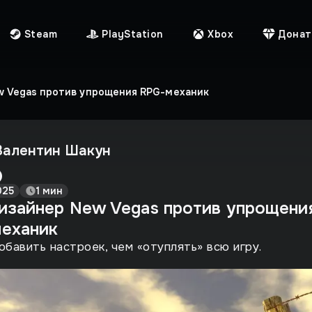
Steam
PlayStation
Xbox
Донат
w Vegas против упрощения RPG-механик
Валентин Шакун
025
1 мин
изайнер New Vegas против упрощени
еханик
бавить настроек, чем «отуплять» всю игру.