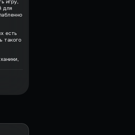
ь игру,
й для
лабленно
ых есть
ь такого
ханики,