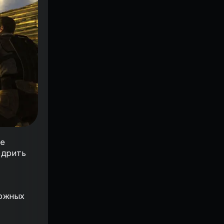
не
едрить
ложных