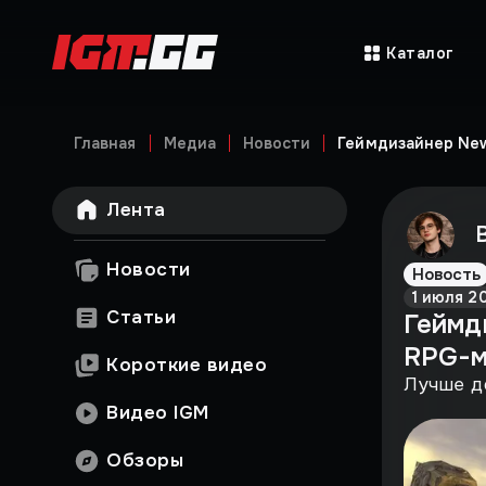
Каталог
Главная
Медиа
Новости
Геймдизайнер Ne
Лента
Новости
Новость
1 июля 2
Статьи
Геймд
RPG-м
Короткие видео
Лучше до
Видео IGM
Обзоры