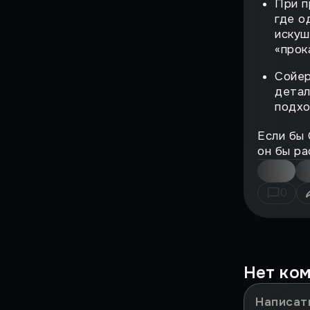
Страшный момент
При п
где о
Воскрешение
искуш
«прок
Поиграли
Сойер
детал
ВЗЛЁТ
подхо
ФЕНОМЕН
Если бы 
он бы ра
История большого
провала
НА ИГЛЕ
0
ЖЕМЧУЖИНЫ
СИМУЛЯТОРОВ
ИГРЫ, ОПЕРЕДИВШИЕ
ВРЕМЯ
Нет ко
Против воли
Лучшие игры всех времен