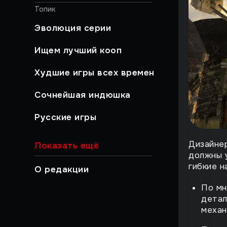
Топик
Эволюция серии
Ищем лучший кооп
Худшие игры всех времен
Сочнейшая индюшка
Русские игры
Хайлайты
Дизайнер
Показать ещё
должны 
Быстрый гайд
гибкие н
О редакции
Работа над ошибками
По мн
детал
Музыкальный момент
механ