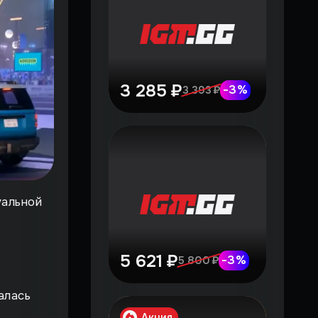
3 285 ₽
-
3
%
3 393 ₽
уальной
5 621 ₽
-
3
%
5 800 ₽
алась
Акция