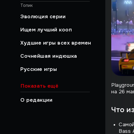
Топик
Эволюция серии
Ищем лучший кооп
Худшие игры всех времен
Сочнейшая индюшка
Русские игры
Хайлайты
Playgrou
Показать ещё
на 26 ма
Быстрый гайд
О редакции
Что и
Работа над ошибками
Музыкальный момент
Самой
Bass 