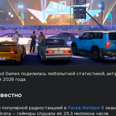
nd Games поделилась любопытной статистикой, акт
я 2026 года.
звестно
 популярной радиостанцией в
Forza Horizon 6
оказ
Arena — геймеры слушали её 29,3 миллиона часов.