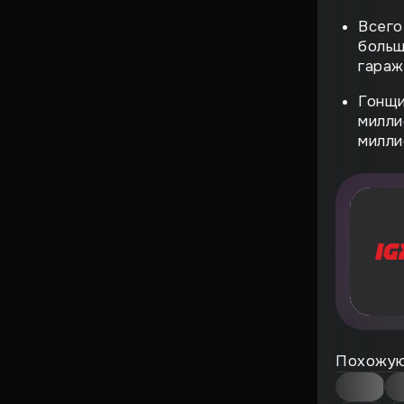
Страшный момент
Всего
Воскрешение
больш
гараж
Поиграли
Гонщи
милли
ВЗЛЁТ
милли
ФЕНОМЕН
История большого
провала
НА ИГЛЕ
ЖЕМЧУЖИНЫ
СИМУЛЯТОРОВ
ИГРЫ, ОПЕРЕДИВШИЕ
ВРЕМЯ
Против воли
Похожую
Лучшие игры всех времен