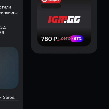
отали
миллиона
3,5
79
780 ₽
-
81
%
4 014 ₽
 Saros.