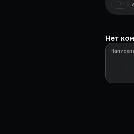
0
Это было у IGM!
Мазохизм
Нет ко
НИКТО НЕ ПОНЯЛ
Сильные моменты
ЗА***ЛО
В ДВУХ СЛОВАХ
Игры в реальности
Культовые игры детства
Путь RPG
Путь Шутеров