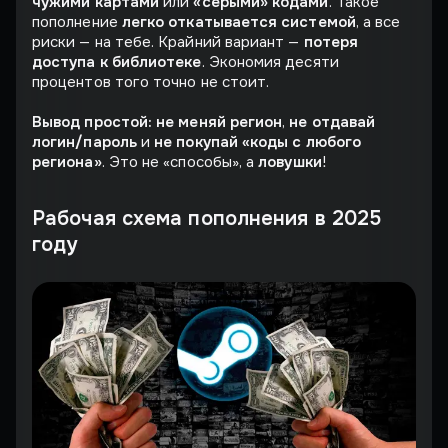
чужими картами
или
«серыми» кодами
. Такое
пополнение
легко откатывается системой
, а все
риски — на тебе. Крайний вариант —
потеря
доступа к библиотеке
. Экономия десяти
процентов того точно не стоит.
Вывод простой:
не меняй регион
,
не отдавай
логин/пароль
и
не покупай «коды с любого
региона»
. Это не «способы», а
ловушки
!
Рабочая схема пополнения в 2025
году