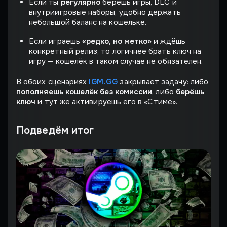
Если ты
регулярно
берёшь игры, DLC и
внутриигровые наборы, удобно держать
небольшой баланс на кошельке.
Если играешь
«редко, но метко»
и ждёшь
конкретный релиз, то логичнее брать ключ на
игру — кошелёк в таком случае не обязателен.
В обоих сценариях
IGM.GG
закрывает задачу: либо
пополняешь кошелёк без комиссии
, либо
берёшь
ключ
и тут же активируешь его в «Стиме».
Подведём итог