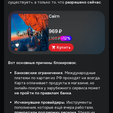
существует», а только то, что
разрешено сейчас
.
Cairn
969 ₽
-
12
%
1 100 ₽
Купить
Вот основные причины блокировок:
Банковские ограничения.
Международные
платежи по картам из РФ проходят не всегда.
Карта оплачивает продукты в магазине, но
онлайн‑покупка у зарубежного сервиса может
не пройти по правилам банка
.
Исчезнувшие провайдеры.
Инструменты
пополнения, которые ещё вчера работали,
прекратили поддержку региона
. Steam их