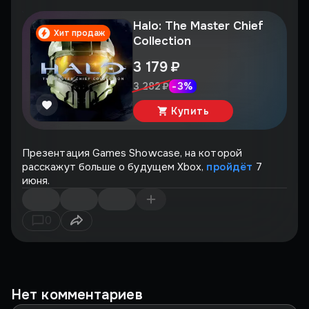
Halo: The Master Chief
Хит продаж
Collection
3 179 ₽
-
3
%
3 282 ₽
Купить
Презентация Games Showcase, на которой
расскажут больше о будущем Xbox,
пройдёт
7
июня.
0
Нет комментариев