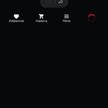
0
Избранное
Корзина
Меню
Каталог
Новинки
Медиа
О редакции
Карта сайта
Поддержка
VK
Telegram
YouTube
Discord
TikTok
Пользовательское соглашение