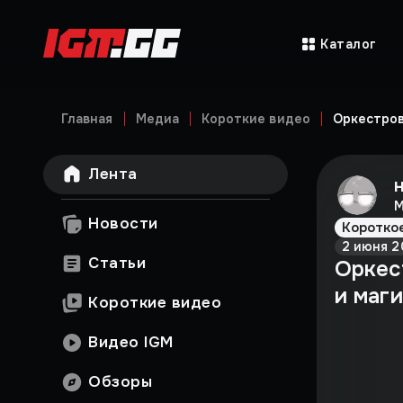
Каталог
Главная
Медиа
Короткие видео
Оркестров
Лента
М
Новости
Коротко
2 июня 2
Статьи
Оркес
и маги
Короткие видео
Видео IGM
Обзоры