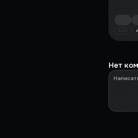
Страшный момент
Воскрешение
Поиграли
0
ВЗЛЁТ
ФЕНОМЕН
Нет ко
История большого
провала
НА ИГЛЕ
ЖЕМЧУЖИНЫ
СИМУЛЯТОРОВ
ИГРЫ, ОПЕРЕДИВШИЕ
ВРЕМЯ
Против воли
Лучшие игры всех времен