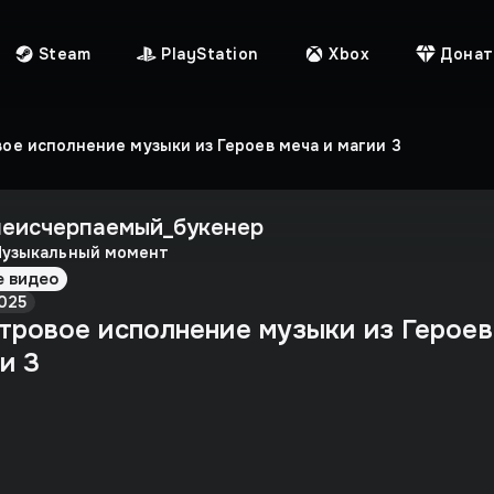
Steam
PlayStation
Xbox
Донат
ое исполнение музыки из Героев меча и магии 3
неисчерпаемый_букенер
узыкальный момент
е видео
025
тровое исполнение музыки из Героев
и 3