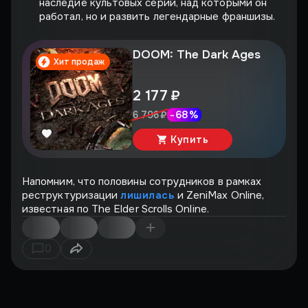
наследие культовых серий, над которыми он
работал, но и развить легендарные франшизы.
DOOM: The Dark Ages
Хит продаж
2 177 ₽
-
68
%
6 796 ₽
Купить
Напомним, что половины сотрудников в рамках
реструктуризации
лишилась
и ZeniMax Online,
известная по The Elder Scrolls Online.
0