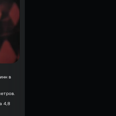
инн в
метров.
а 4,8