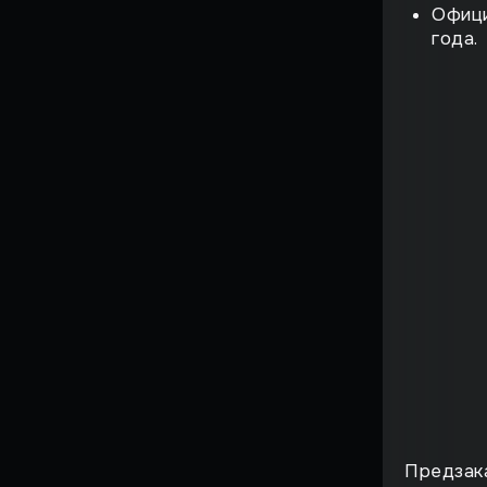
Страшный момент
Офици
года.
Воскрешение
Поиграли
ВЗЛЁТ
ФЕНОМЕН
История большого
провала
НА ИГЛЕ
ЖЕМЧУЖИНЫ
СИМУЛЯТОРОВ
ИГРЫ, ОПЕРЕДИВШИЕ
ВРЕМЯ
Против воли
Предзака
Лучшие игры всех времен