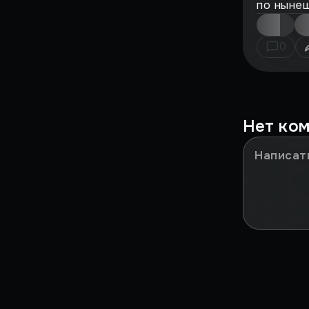
по нынеш
Это было у IGM!
0
Мазохизм
НИКТО НЕ ПОНЯЛ
Сильные моменты
Нет ко
ЗА***ЛО
В ДВУХ СЛОВАХ
Игры в реальности
Культовые игры детства
Путь RPG
Путь Шутеров