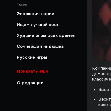
Топик
Эволюция серии
Ищем лучший кооп
Худшие игры всех времен
Сочнейшая индюшка
Русские игры
Компания
Хайлайты
Показать ещё
демонстр
классиче
Быстрый гайд
О редакции
Высот
Работа над ошибками
Весит
Музыкальный момент
килог