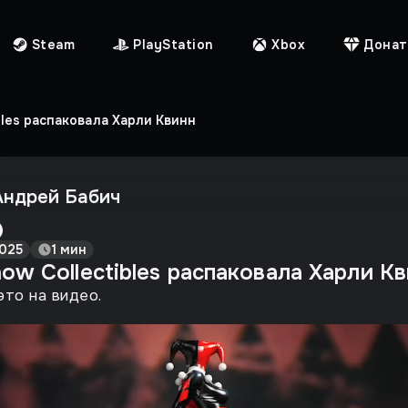
Steam
PlayStation
Xbox
Донат
bles распаковала Харли Квинн
Андрей Бабич
025
1 мин
ow Collectibles распаковала Харли К
это на видео.