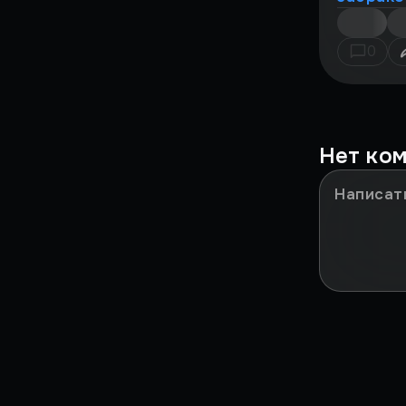
Это было у IGM!
0
Мазохизм
НИКТО НЕ ПОНЯЛ
Нет ко
Сильные моменты
ЗА***ЛО
В ДВУХ СЛОВАХ
Игры в реальности
Культовые игры детства
Путь RPG
Путь Шутеров