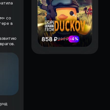
ратила
м» со
тере в
858 ₽
развитию
-
4
%
890 ₽
врагов.
лунд