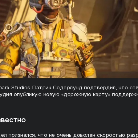
ark Studios Патрик Содерлунд подтвердил, что со
тудия опубликую новую «дорожную карту» поддерж
звестно
ел признался, что не очень доволен скоростью раз