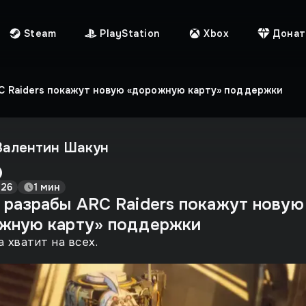
Steam
PlayStation
Xbox
Донат
C Raiders покажут новую «дорожную карту» поддержки
Валентин Шакун
026
1 мин
 разрабы ARC Raiders покажут новую
жную карту» поддержки
 хватит на всех.