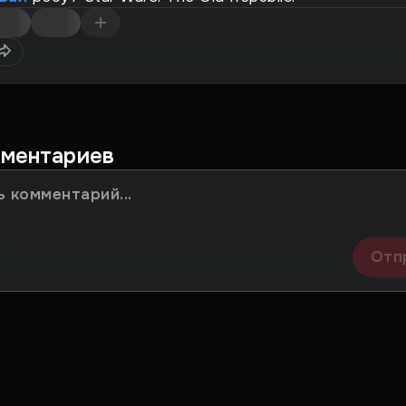
мментариев
Отп