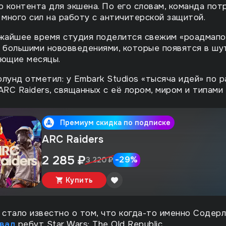
о контента для экшена. По его словам, команда пот
 много сил на работу с античитерской защитой.
жайшее время студия поделится свежим «роадмапо
 большими нововведениями, которые появятся в шу
ющие месяцы.
лунд отметил: у Embark Studios «тысяча идей» по 
ARC Raiders, свящанных с её лором, миром и типами 
Премиум скидка по подписке
ARC Raiders
2 285 ₽
-
29
%
3 220 ₽
Купить
стало известно о том, что когда-то именно Содер
овал
ребут Star Wars: The Old Republic.