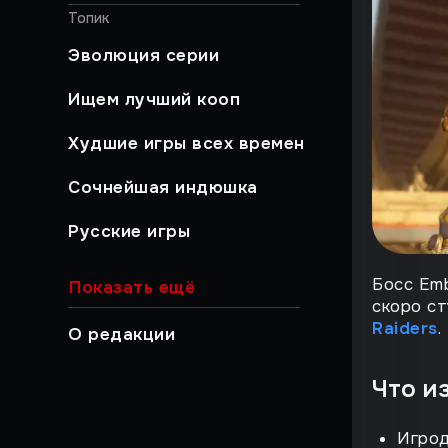
Топик
Эволюция серии
Ищем лучший кооп
Худшие игры всех времен
Сочнейшая индюшка
Русские игры
Хайлайты
Босс Emb
Показать ещё
скоро с
Быстрый гайд
Raiders
.
О редакции
Работа над ошибками
Что и
Музыкальный момент
Игрод