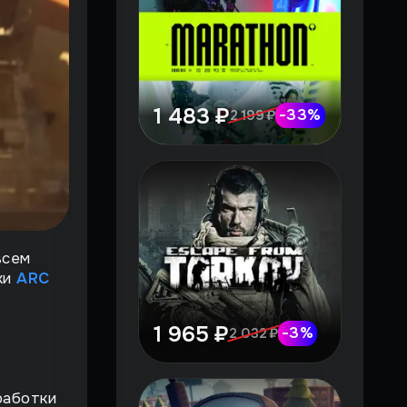
1 483 ₽
-
33
%
2 199 ₽
всем
ки
ARC
1 965 ₽
-
3
%
2 032 ₽
работки