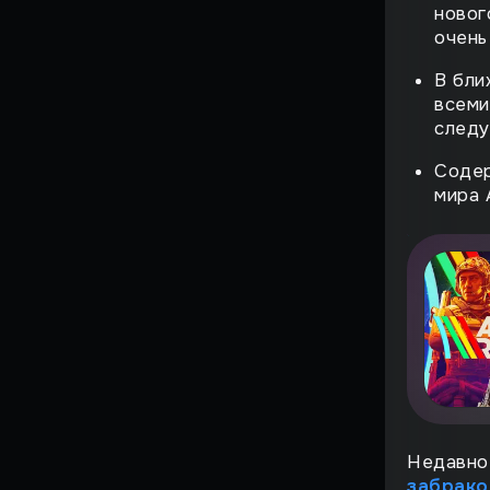
Страшный момент
новог
очень
Воскрешение
В бли
Поиграли
всеми
следу
ВЗЛЁТ
Содер
мира 
ФЕНОМЕН
История большого
провала
НА ИГЛЕ
ЖЕМЧУЖИНЫ
СИМУЛЯТОРОВ
ИГРЫ, ОПЕРЕДИВШИЕ
ВРЕМЯ
Против воли
Недавно 
Лучшие игры всех времен
забрак