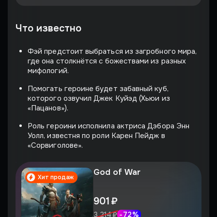
Что известно
Фэй предстоит выбраться из загробного мира,
где она столкнётся с божествами из разных
мифологий.
Помогать героине будет забавный куб,
которого озвучил Джек Куйэд (Хьюи из
«Пацанов»).
Роль героини исполнила актриса Дэбора Энн
Уолл, известня по роли Карен Пейдж в
«Сорвиголове».
God of War
Хит продаж
901 ₽
-
72
%
3 214 ₽