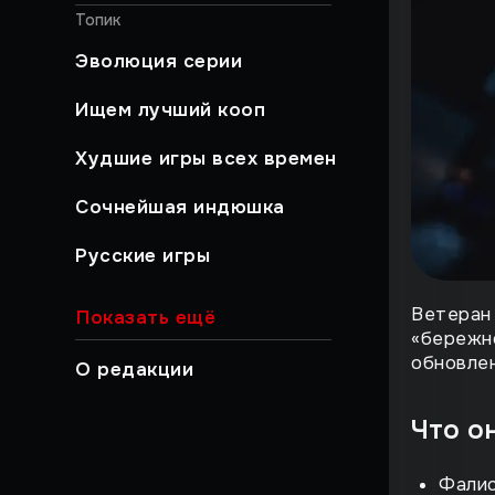
Топик
Эволюция серии
Ищем лучший кооп
Худшие игры всех времен
Сочнейшая индюшка
Русские игры
Хайлайты
Ветеран 
Показать ещё
«бережно
Быстрый гайд
обновлен
О редакции
Работа над ошибками
Что о
Музыкальный момент
Фалис