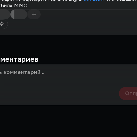
убил» MMO.
мментариев
Отп