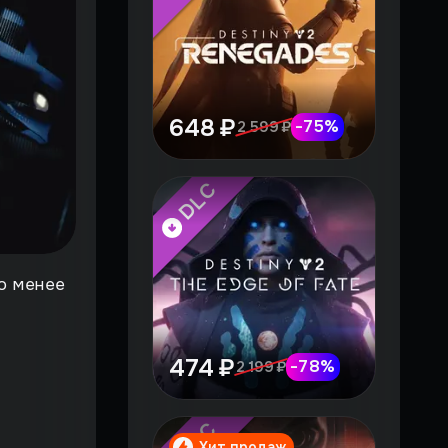
648 ₽
-
75
%
2 599 ₽
DLC
о менее
474 ₽
-
78
%
2 199 ₽
DLC
Хит продаж