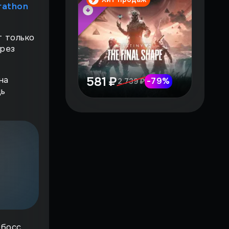
rathon
т только
ерез
581 ₽
на
-
79
%
2 739 ₽
дь
 босс