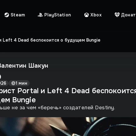
Steam
PlayStation
Xbox
Донат
и Left 4 Dead беспокоится о будущем Bungie
Валентин Шакун
026
1 мин
ист Portal и Left 4 Dead беспокоитс
ем Bungie
ьше не за чем «беречь» создателей Destiny.