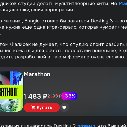
дников студии делать мультиплеерные хиты. Но
Ma
равдала ожидания корпорации.
о мнению, Bungie стоило бы заняться Destiny 3 — во
не нужна ещё одна игра-сервис, которая «умрёт» ч
.
том Фалисек не думает, что студию стоит разбить 
ьшие команды для работы проектами поменьше, ве
одить разработкой в таком формате очень сложно.
Marathon
1 483 ₽
-
33
%
2 199 ₽
Купить
один из сценаристов Destiny 2
заявил
, что бывший