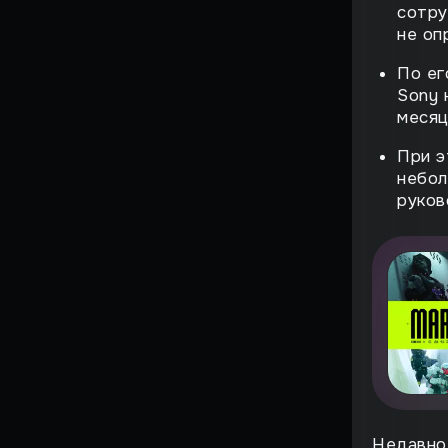
Страшный момент
сотру
не оп
Воскрешение
По ег
Поиграли
Sony 
месяц
ВЗЛЁТ
При э
небол
ФЕНОМЕН
руков
История большого
провала
НА ИГЛЕ
ЖЕМЧУЖИНЫ
СИМУЛЯТОРОВ
ИГРЫ, ОПЕРЕДИВШИЕ
ВРЕМЯ
Против воли
Лучшие игры всех времен
Недавно 