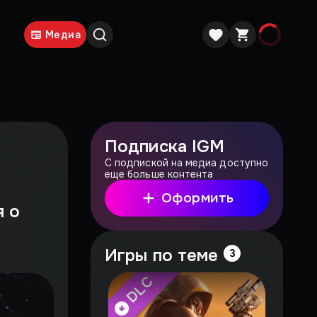
Медиа
Подписка IGM
С подпиской на медиа доступно
еще больше контента
Оформить
я о
Игры по теме
3
DLC