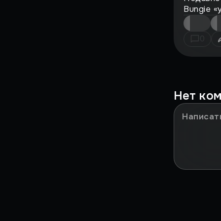
Bungie «
Это было у IGM!
0
Мазохизм
НИКТО НЕ ПОНЯЛ
Сильные моменты
Нет ко
ЗА***ЛО
В ДВУХ СЛОВАХ
Игры в реальности
Культовые игры детства
Путь RPG
Путь Шутеров