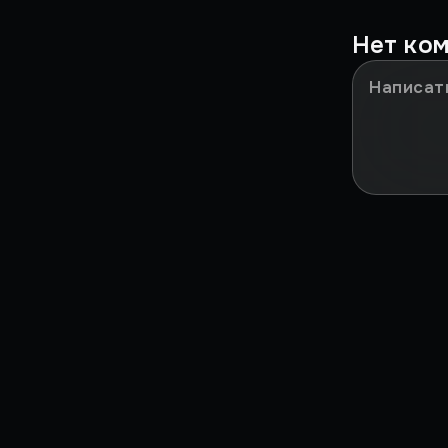
Это было у IGM!
Нет ко
Мазохизм
НИКТО НЕ ПОНЯЛ
Сильные моменты
ЗА***ЛО
В ДВУХ СЛОВАХ
Игры в реальности
Культовые игры детства
Путь RPG
Путь Шутеров