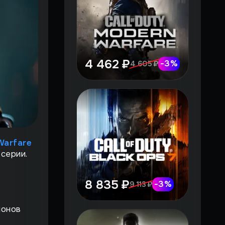
4 462 ₽
-
3
%
4 605 ₽
Warfare
серии.
8 835 ₽
-
3
%
9 113 ₽
ионов