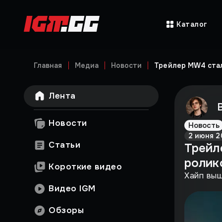
Каталог
Главная
Медиа
Новости
Трейлер MW4 стал
Лента
Новости
Новость
2 июня 2
Статьи
Трейл
ролико
Короткие видео
Хайп выш
Видео IGM
Обзоры