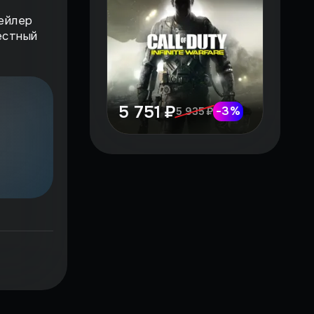
ейлер
естный
5 751 ₽
-
3
%
5 935 ₽