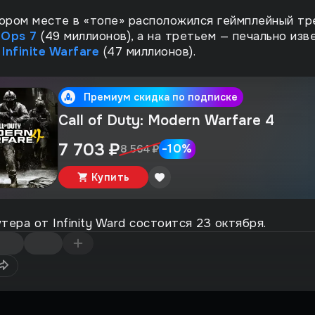
ором месте в «топе» расположился геймплейный тр
 Ops 7
(49 миллионов), а на третьем — печально изв
с
Infinite Warfare
(47 миллионов).
Премиум скидка по подписке
Call of Duty: Modern Warfare 4
7 703 ₽
-
10
%
8 564 ₽
Купить
тера от Infinity Ward состоится 23 октября.