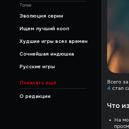
Топик
Эволюция серии
Ищем лучший кооп
Худшие игры всех времен
Сочнейшая индюшка
Русские игры
Хайлайты
Всего за
Показать ещё
4
стал с
Быстрый гайд
О редакции
Что и
Работа над ошибками
Музыкальный момент
На мо
просм