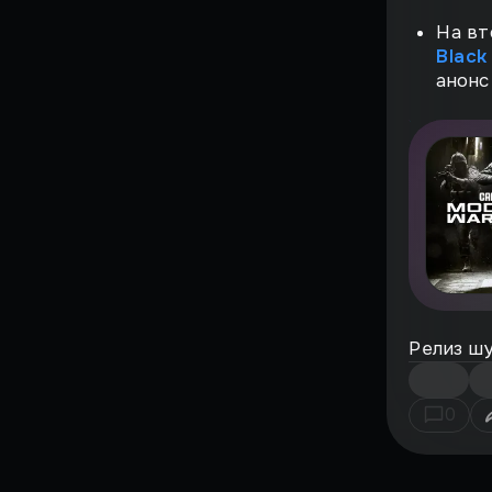
Страшный момент
На вт
Воскрешение
Black
анон
Поиграли
ВЗЛЁТ
ФЕНОМЕН
История большого
провала
НА ИГЛЕ
ЖЕМЧУЖИНЫ
Релиз шу
СИМУЛЯТОРОВ
ИГРЫ, ОПЕРЕДИВШИЕ
0
ВРЕМЯ
Против воли
Лучшие игры всех времен