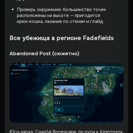
Проверь окружение: большинство точек
расположены на высоте — пригодятся
крюк‑кошка, лазание по стенам и глайд.
Все убежища в регионе Fadefields
Abandoned Post (сюжетно)
Юго‐запад, Coastal Bonescape, по пути к Клэптрэпу.