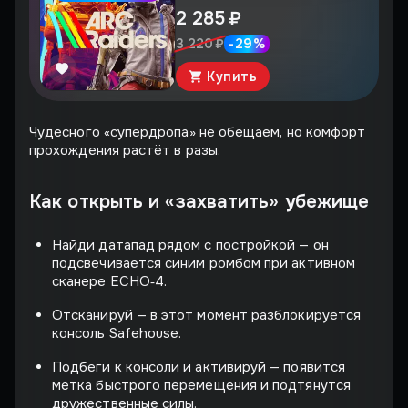
2 285 ₽
-
29
%
3 220 ₽
Купить
Чудесного «супердропа» не обещаем, но комфорт
прохождения растёт в разы.
Как открыть и «захватить» убежище
Найди датапад рядом с постройкой — он
подсвечивается синим ромбом при активном
сканере ECHO‑4.
Отсканируй — в этот момент разблокируется
консоль Safehouse.
Подбеги к консоли и активируй — появится
метка быстрого перемещения и подтянутся
дружественные силы.