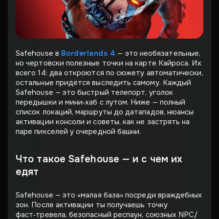
Safehouse в
Borderlands 4
— это необязательные,
но чертовски полезные точки на карте Кайроса. Их
всего 14: два откроются по сюжету автоматически,
остальные придётся выследить самому. Каждый
Safehouse — это быстрый телепорт, уголок
передышки и мини‐хаб с лутом. Ниже — полный
список локаций, маршруты до датападов, нюансы
активации консоли и советы, как не застрять на
паре пикселей у очередной башни.
Что такое Safehouse — и с чем их
едят
Safehouse — это «малая база» посреди враждебных
зон. После активации ты получаешь точку
фаст‑тревела, безопасный респаун, союзных NPC/