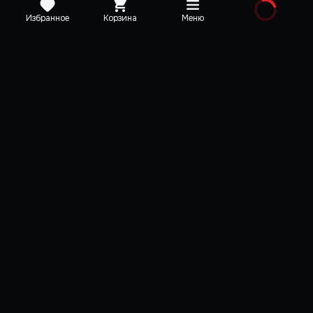
Избранное
Корзина
Меню
Каталог
Новинки
Медиа
О редакции
Карта сайта
Поддержка
VK
Telegram
YouTube
Discord
TikTok
Пользовательское соглашение
Политика конфиденциальности
Лицензионный договор-оферта