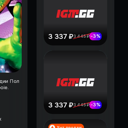
3 337 ₽
-
3
%
3 445 ₽
удии Пол
oie.
3 337 ₽
-
3
%
3 445 ₽
х
Хит продаж