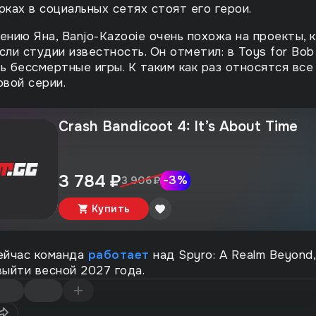
рках в социальных сетях стоят его герои.
ению Яна, Banjo-Kazooie очень похожа на проекты, 
сли студии известность. Он отметил: в Toys for Bob
ь бессмертные игры. К таким как раз относятся все
овой серии.
Crash Bandicoot 4: It’s About Time
3 784 ₽
-
3
%
3 906 ₽
Купить
ейчас команда
работает
над Spyro: A Realm Beyond
ыйти весной 2027 года.