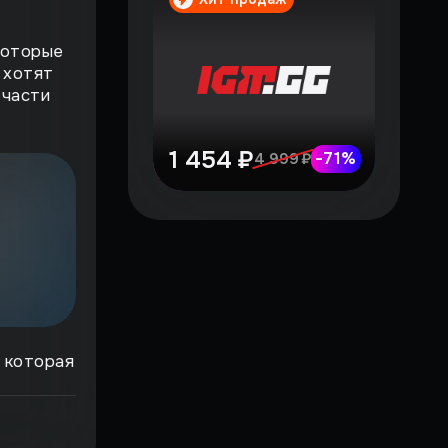
которые
 хотят
 части
1 454 ₽
-
71
%
4 999 ₽
, которая