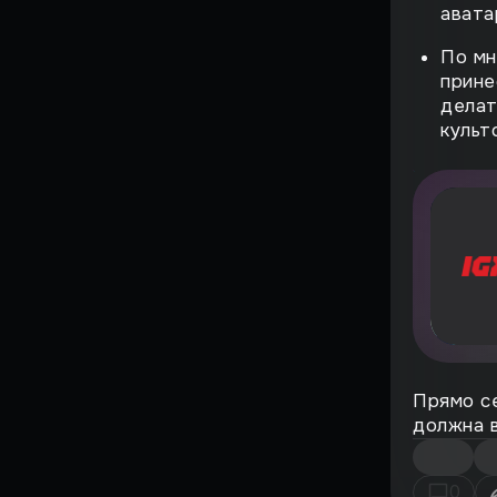
Страшный момент
авата
Воскрешение
По мн
прине
Поиграли
делат
культ
ВЗЛЁТ
ФЕНОМЕН
История большого
провала
НА ИГЛЕ
ЖЕМЧУЖИНЫ
СИМУЛЯТОРОВ
ИГРЫ, ОПЕРЕДИВШИЕ
Прямо с
ВРЕМЯ
должна в
Против воли
0
Лучшие игры всех времен