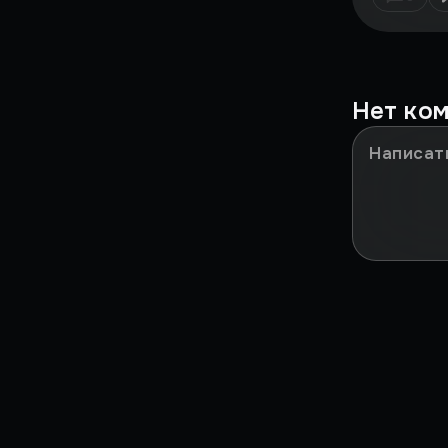
Это было у IGM!
Мазохизм
Нет ко
НИКТО НЕ ПОНЯЛ
Сильные моменты
ЗА***ЛО
В ДВУХ СЛОВАХ
Игры в реальности
Культовые игры детства
Путь RPG
Путь Шутеров