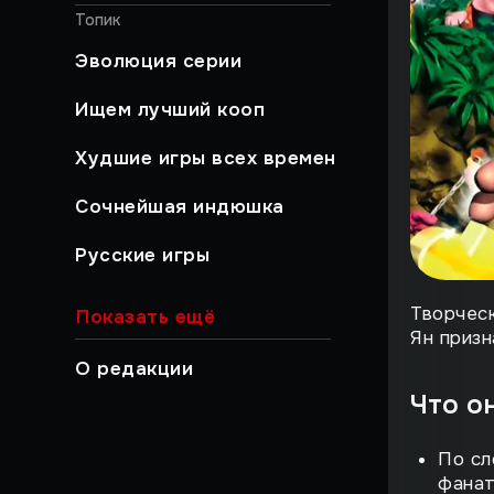
Топик
Эволюция серии
Ищем лучший кооп
Худшие игры всех времен
Сочнейшая индюшка
Русские игры
Хайлайты
Творческ
Показать ещё
Ян призн
Быстрый гайд
О редакции
Что о
Работа над ошибками
Музыкальный момент
По сл
фанат