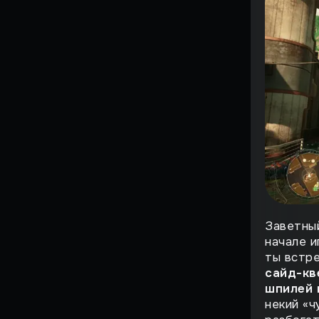
Страшный момент
Воскрешение
Поиграли
ВЗЛЁТ
ФЕНОМЕН
История большого
провала
НА ИГЛЕ
ЖЕМЧУЖИНЫ
Заветны
СИМУЛЯТОРОВ
начале и
ИГРЫ, ОПЕРЕДИВШИЕ
ты встр
ВРЕМЯ
сайд-кв
Против воли
шпилей 
некий «ч
Лучшие игры всех времен