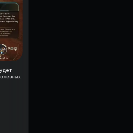
будет
полезных