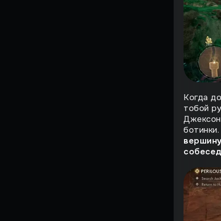
Кринжалити
Гайды по Death Stranding
2
Грехи интернета
В топку сюжет!
Когда до
Как же бесит!
тобой ру
Джексон.
Почувствуй себя
ботинки.
мужиком
вершину
Подборка дешевых игр
собесед
Честный трейлер
Еще одна неделя прошла
Смешные истории