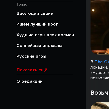
Топик
Эволюция серии
Ищем лучший кооп
Худшие игры всех времен
Сочнейшая индюшка
Русские игры
В
The Ou
Хайлайты
локаций.
Показать ещё
«мувсет»
Быстрый гайд
позволя
О редакции
Работа над ошибками
Возьм
Музыкальный момент