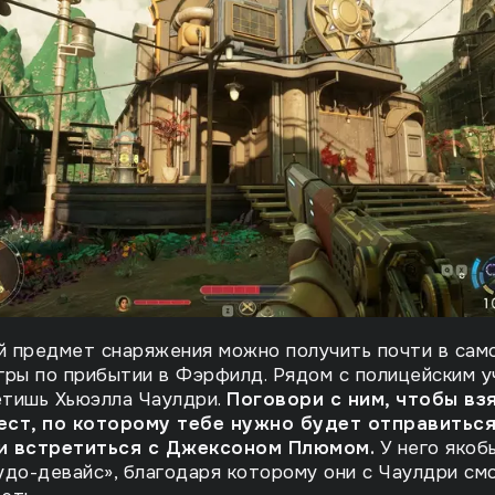
й предмет снаряжения можно получить почти в сам
гры по прибытии в Фэрфилд. Рядом с полицейским 
етишь Хьюэлла Чаулдри.
Поговори с ним, чтобы вз
ест, по которому тебе нужно будет отправитьс
и встретиться с Джексоном Плюмом.
У него якоб
удо-девайс», благодаря которому они с Чаулдри см