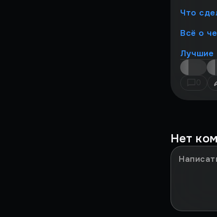
Звезда говорит
Что сде
Смешной перевод
Всё о ч
Гайды по Hell is Us
Лучшие 
Гайды по Cronos: The New
Dawn
0
Гайды по Metal Gear Solid
Delta: Snake Eater
Лучшие дешевые игры
Гайды по Vampire: The
Нет ко
Masquerade - Bloodlines 2
Новости Hollow Knight:
Silksong
Гайды по Borderlands 4
Гайды по Silent Hill f