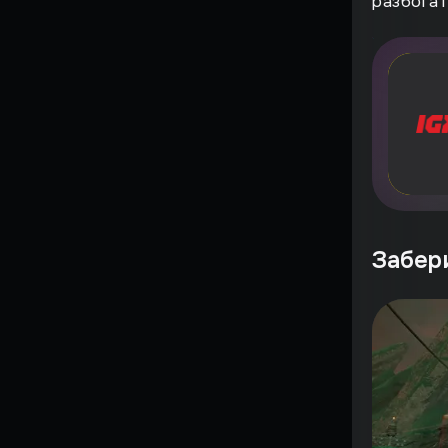
разбогат
Это было у IGM!
Мазохизм
НИКТО НЕ ПОНЯЛ
Сильные моменты
ЗА***ЛО
Забер
В ДВУХ СЛОВАХ
Игры в реальности
Культовые игры детства
Путь RPG
Путь Шутеров