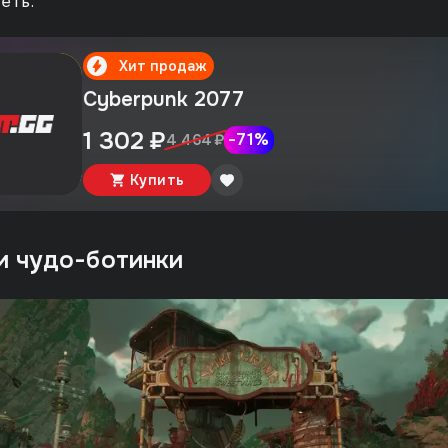
еть.
Хит продаж
Cyberpunk 2077
1 302 ₽
-
71
%
4 464 ₽
Купить
и чудо-ботинки