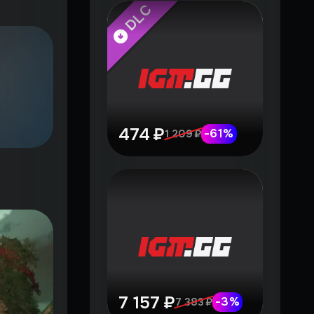
DLC
474 ₽
-
61
%
1 209 ₽
7 157 ₽
-
3
%
7 383 ₽