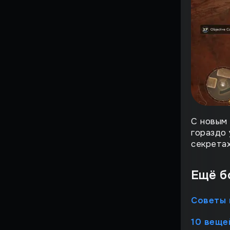
Гайды по Dune: Awakening
Гайды по Killing Floor 3
Продано!
За кулисами
Краткий пересказ
С новым 
Всё о Helldivers 2
гораздо 
секретах
Топ
GAMESCOM 2025
Ещё б
Гайды по Hollow Knight:
Советы 
Silksong
WTF моменты
10 веще