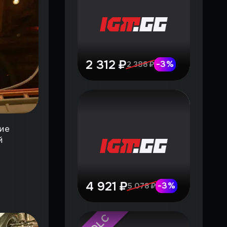
2 312 ₽
-
3
%
2 388 ₽
ие
й
4 921 ₽
-
3
%
5 078 ₽
DLC