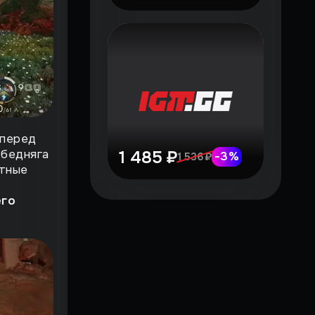
 перед
 бедняга
1 485 ₽
-
3
%
1 536 ₽
етные
его