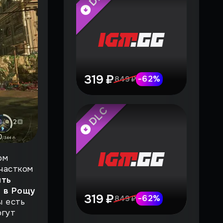
319 ₽
-
62
%
849 ₽
DLC
ом
участком
ять
я в Рощу
319 ₽
-
62
%
849 ₽
ы есть
огут